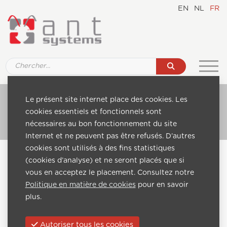
EN
NL
FR
Ref. SM007 85" Signage Monitor - Display
Le présent site internet place des cookies. Les
cookies essentiels et fonctionnels sont
Aller au catalogue
nécessaires au bon fonctionnement du site
Internet et ne peuvent pas être refusés. D’autres
cookies sont utilisés à des fins statistiques
Home
Catalogue
Digital Signage monitors, Displays
(cookies d’analyse) et ne seront placés que si
Ref. SM007 85" Signage Monitor - Display
vous en acceptez le placement. Consultez notre
Politique en matière de cookies
pour en savoir
Précédent:
Suivante:
plus.
Autoriser tous les cookies