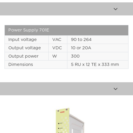
Power Supply 701E
Input voltage
VAC
90 to 264
Output voltage
VDC
10 or 20A
Output power
W
300
Dimensions
5 RU x 12 TE x 333 mm