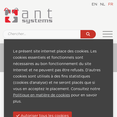
EN
NL
FR
Ref. 701E Alimentation électrique
Le présent site internet place des cookies. Les
cookies essentiels et fonctionnels sont
Aller au catalogue
nécessaires au bon fonctionnement du site
Internet et ne peuvent pas être refusés. D’autres
cookies sont utilisés à des fins statistiques
Home
Catalogue
Headend modules
IPTV headends
(cookies d’analyse) et ne seront placés que si
Ref. 701E Alimentation électrique
vous en acceptez le placement. Consultez notre
Politique en matière de cookies
pour en savoir
Précédent:
Suivante:
plus.
Autoriser tous les cookies