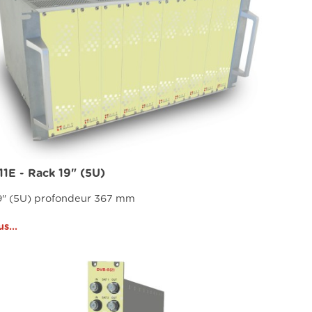
11E - Rack 19" (5U)
9" (5U) profondeur 367 mm
us...