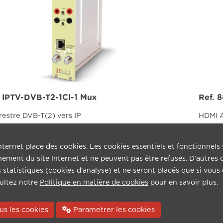
- IPTV-DVB-T2-1CI-1 Mux
Ref. 
restre DVB-T(2) vers IP
HDMI A
Lire pl
nternet place des cookies. Les cookies essentiels et fonctionnels
ement du site Internet et ne peuvent pas être refusés. D’autres 
ns statistiques (cookies d’analyse) et ne seront placés que si vous
ultez notre
Politique en matière de cookies
pour en savoir plus.
us les cookies
Parametrer les cookies