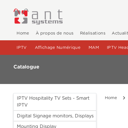
Home
À propos de nous
Réalisations
Actuali
IPTV
Affichage Numérique
MAM
IPTV Hea
Catalogue
Home
IPTV Hospitality TV Sets - Smart
IPTV
Digital Signage monitors, Displays
Mounting Display