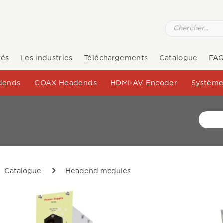
tés
Les industries
Téléchargements
Catalogue
FA
dends
COAX Headends
HDMI-AV Encoder
Système 
Catalogue
Headend modules