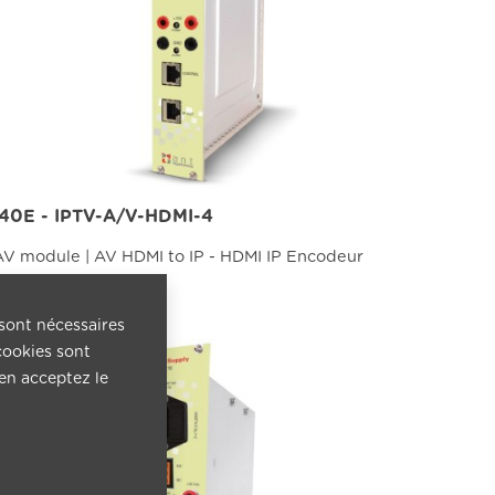
840E - IPTV-A/V-HDMI-4
V module | AV HDMI to IP - HDMI IP Encodeur
us...
 sont nécessaires
cookies sont
 en acceptez le