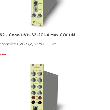
862 - Coax-DVB-S2-2CI-4 Mux COFDM
 satellite DVB-S(2) vers COFDM
us...