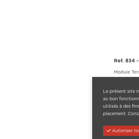
Ref. 834 
Module Ter
Lire plus...
Le présent site i
au bon fonctionn
utilisés à des fi
placement. Cons
Autoriser to