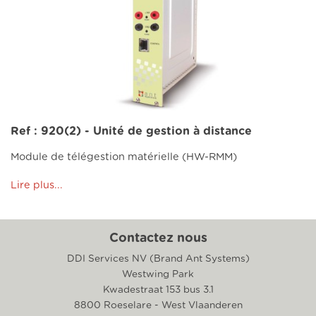
Ref : 920(2) - Unité de gestion à distance
Module de télégestion matérielle (HW-RMM)
Lire plus...
Contactez nous
DDI Services NV (Brand Ant Systems)
Westwing Park
Kwadestraat 153 bus 3.1
8800 Roeselare - West Vlaanderen