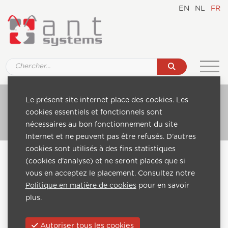
EN
NL
FR
Ref. 860 Coax-DVB-S2-2CI-2 Mux COFDM
Le présent site internet place des cookies. Les
cookies essentiels et fonctionnels sont
Aller au catalogue
nécessaires au bon fonctionnement du site
Internet et ne peuvent pas être refusés. D’autres
cookies sont utilisés à des fins statistiques
Home
Catalogue
Headend modules
(cookies d’analyse) et ne seront placés que si
Coax headends
vous en acceptez le placement. Consultez notre
Ref. 860 Coax-DVB-S2-2CI-2 Mux COFDM
Politique en matière de cookies
pour en savoir
plus.
Suivante:
Autoriser tous les cookies