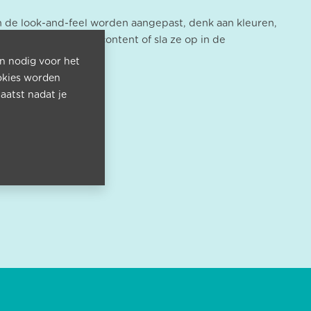
 de look-and-feel worden aangepast, denk aan kleuren,
en binnen dezelfde content of sla ze op in de
jn nodig voor het
okies worden
aatst nadat je