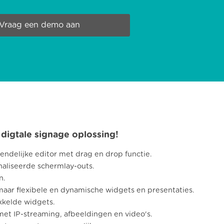
Vraag een demo aan
digtale signage oplossing!
ndelijke editor met drag en drop functie.
aliseerde schermlay-outs.
n.
maar flexibele en dynamische widgets en presentaties.
kkelde widgets.
et IP-streaming, afbeeldingen en video's.