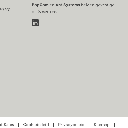
PopCom
en
Ant Systems
beiden gevestigd
IPTV?
in Roeselare.
f Sales
Cookiebeleid
Privacybeleid
Sitemap