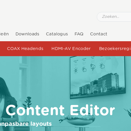
ieën
Downloads
Catalogus
FAQ
Contact
COAX Headends
HDMI-AV Encoder
Bezoekersregi
e Content Editor
npasbare layouts