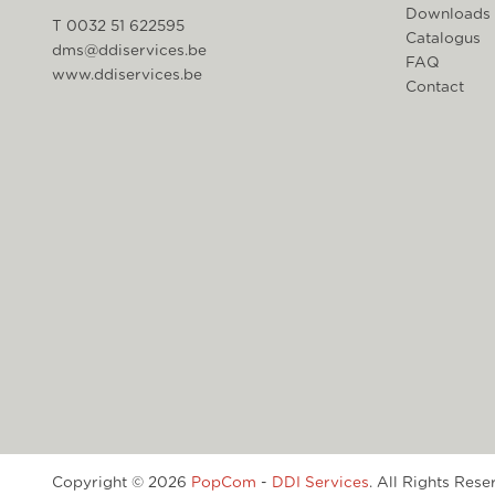
Downloads
T 0032 51 622595
Catalogus
dms@ddiservices.be
FAQ
www.ddiservices.be
Contact
Copyright © 2026
PopCom
-
DDI Services
. All Rights Res