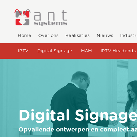
Home
Over ons
Realisaties
Nieuws
Industr
IPTV
Digital Signage
MAM
IPTV Headends
Digital Signag
Opvallende ontwerpen en compleet aa