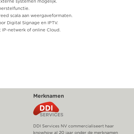
externe systemen mogelijk.
erstelfunctie.
reed scala aan weergaveformaten.
or Digital Signage en IPTV.
 IP-netwerk of online Cloud.
Merknamen
DDI Services NV commercialiseert haar
knowhow al 20 jaar onder de merknamen