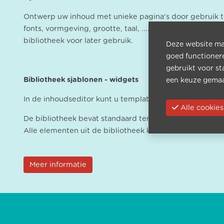
Ontwerp uw inhoud met unieke pagina's door gebruik te
fonts, vormgeving, grootte, taal, .... Ontwerp verschil
bibliotheek voor later gebruik.
Deze website maa
goed functioner
gebruikt voor st
Bibliotheek sjablonen - widgets
een keuze gemaa
In de inhoudseditor kunt u template pagina's/dia's of w
Alle cook
De bibliotheek bevat standaard templates en widgets 
Alle elementen uit de bibliotheek kunnen worden bewer
Meer informatie