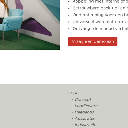
Koppeling met interne of 
Betrouwbare back-up- en h
Ondersteuning voor een b
Universeel web platform vo
Ontvangt de inhoud via het
Vraag een demo aan
IPTV
- Concept
- Middleware
- Headends
- Apparaten
- Industrieën