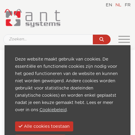
EN
NL
FR
Cookiebeleid
Deze website maakt gebruik van cookies. De
essentiële en functionele cookies zijn nodig voor
Cookieverklaring
het goed functioneren van de website en kunnen
niet worden geweigerd. Andere cookies worden
Aangezien onze Website gebruik maakt van "cookies",
gebruikt voor statistische doeleinden
willen wij u informeren over de verschillende soorten
(analytische cookies) en worden enkel geplaatst
cookies die wij gebruiken en welke cookies onze
nadat je een keuze gemaakt hebt. Lees er meer
dienstverleners gebruiken en hoe u cookies kunt beheren
over in ons
Cookiebeleid
.
en blokkeren.
Wat zijn cookies? Welke soorten cookies bestaan er?
Alle cookies toestaan
Cookies zijn kleine tekstbestandjes die je browser