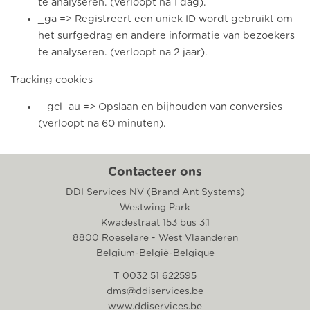
te analyseren. (verloopt na 1 dag).
_ga => Registreert een uniek ID wordt gebruikt om
het surfgedrag en andere informatie van bezoekers
te analyseren. (verloopt na 2 jaar).
Tracking cookies
_gcl_au => Opslaan en bijhouden van conversies
(verloopt na 60 minuten).
Contacteer ons
DDI Services NV (Brand Ant Systems)
Westwing Park
Kwadestraat 153 bus 3.1
8800 Roeselare - West Vlaanderen
Belgium-België-Belgique
T 0032 51 622595
dms@ddiservices.be
www.ddiservices.be