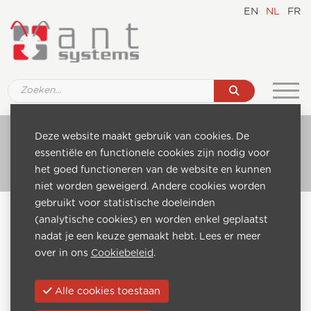
EN
NL
FR
Ref. SM004 55" Signage Monitor - Display
Deze website maakt gebruik van cookies. De
essentiële en functionele cookies zijn nodig voor
Ga naar catalogus
het goed functioneren van de website en kunnen
niet worden geweigerd. Andere cookies worden
gebruikt voor statistische doeleinden
Home
Catalogue
Digital Signage monitors - Displays
(analytische cookies) en worden enkel geplaatst
Ref. SM004 55" Signage Monitor - Display
nadat je een keuze gemaakt hebt. Lees er meer
over in ons
Cookiebeleid
.
Vorige:
Volgende:
Alle cookies toestaan