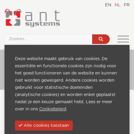
EN
NL
FR
Ref. D006 75" IPTV Hospitality TV set, Smart
Deze website maakt gebruik van cookies. De
IPTV
essentiële en functionele cookies zijn nodig voor
het goed functioneren van de website en kunnen
Ga naar catalogus
niet worden geweigerd. Andere cookies worden
gebruikt voor statistische doeleinden
(analytische cookies) en worden enkel geplaatst
Home
Catalogue
nadat je een keuze gemaakt hebt. Lees er meer
IPTV Hospitality TV Sets - Smart IPTV
over in ons
Cookiebeleid
.
Ref. D006 75" IPTV Hospitality TV set, Smart IPTV
Vorige:
Volgende:
Alle cookies toestaan